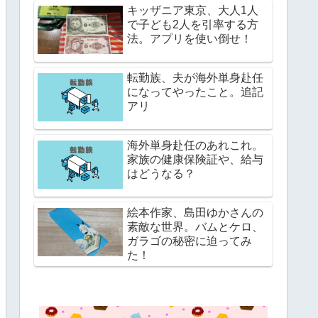
キッザニア東京、大人1人
で子ども2人を引率する方
法。アプリを使い倒せ！
転勤族、夫が海外単身赴任
になってやったこと。追記
アリ
海外単身赴任のあれこれ。
家族の健康保険証や、給与
はどうなる？
絵本作家、島田ゆかさんの
素敵な世界。バムとケロ、
ガラゴの秘密に迫ってみ
た！