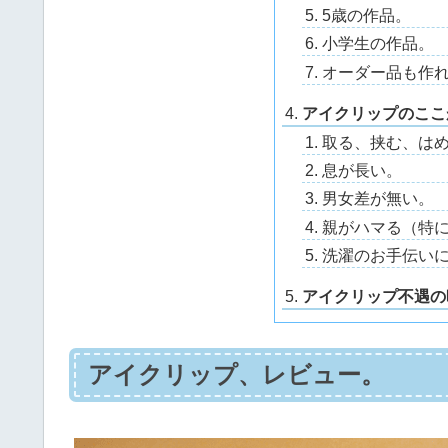
5歳の作品。
小学生の作品。
オーダー品も作
アイクリップのここ
取る、挟む、は
息が長い。
男女差が無い。
親がハマる（特に
洗濯のお手伝い
アイクリップ不遇の
アイクリップ、レビュー。