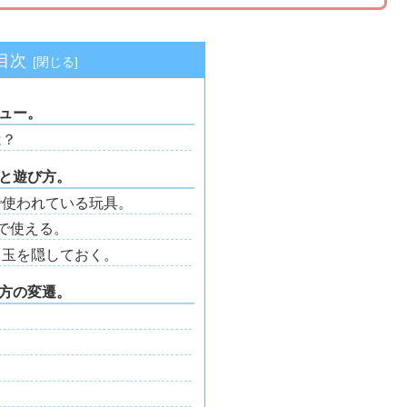
目次
ュー。
は？
と遊び方。
で使われている玩具。
で使える。
目玉を隠しておく。
方の変遷。
。