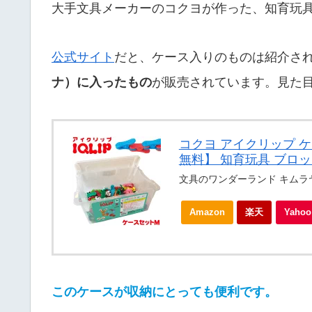
大手文具メーカーのコクヨが作った、知育玩
公式サイト
だと、ケース入りのものは紹介さ
ナ）に入ったもの
が販売されています。見た
コクヨ アイクリップ ケー
無料】 知育玩具 ブロッ
文具のワンダーランド キムラ
Amazon
楽天
Yah
このケースが収納にとっても便利です。