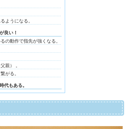
れるようになる。
が良い！
めるの動作で指先が強くなる。
父親） 。
に繋がる。
時代もある。