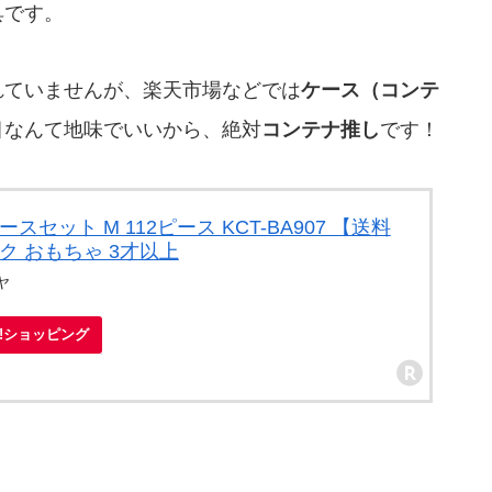
具です。
れていませんが、楽天市場などでは
ケース（コンテ
目なんて地味でいいから、絶対
コンテナ推し
です！
スセット M 112ピース KCT-BA907 【送料
ク おもちゃ 3才以上
ヤ
oo!ショッピング