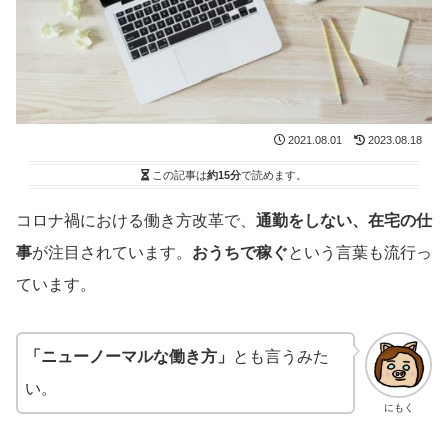
2021.08.01
2023.08.18
この記事は
約15分
で読めます。
コロナ禍における働き方改革で、
通勤をしない、在宅の仕
事
が注目されています。
おうちで稼ぐ
という言葉も流行っ
ています。
「ニューノーマルな働き方」
とも言うみた
い。
にもく