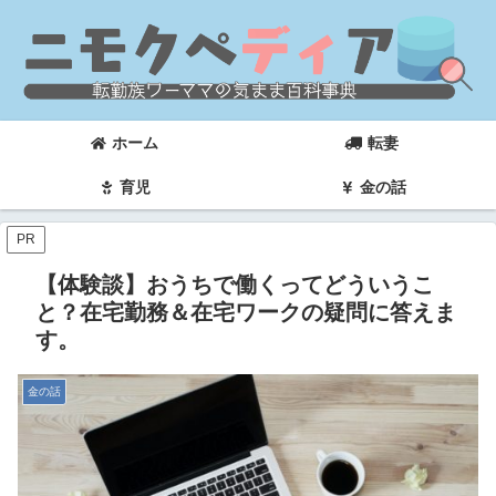
ホーム
転妻
育児
金の話
PR
【体験談】おうちで働くってどういうこ
と？在宅勤務＆在宅ワークの疑問に答えま
す。
金の話