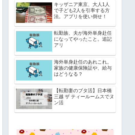
キッザニア東京、大人1人
で子ども2人を引率する方
法。アプリを使い倒せ！
転勤族、夫が海外単身赴任
になってやったこと。追記
アリ
海外単身赴任のあれこれ。
家族の健康保険証や、給与
はどうなる？
【転勤妻のブタ活】日本橋
三越 ザ ティールームスでヌ
ン活